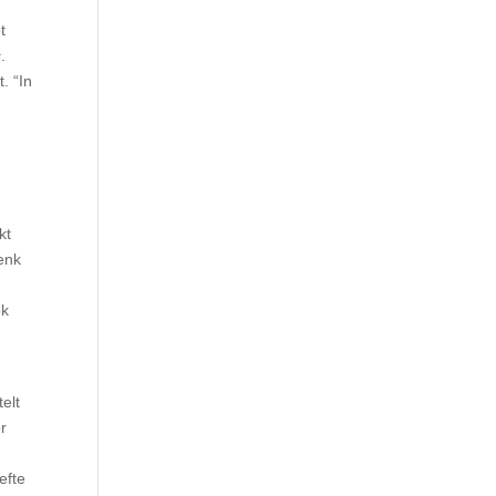
t
s
.
. “In
kt
enk
ok
elt
or
efte