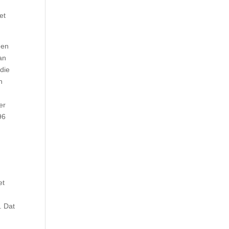
et
een
dan
 die
n
er
96
et
g
. Dat