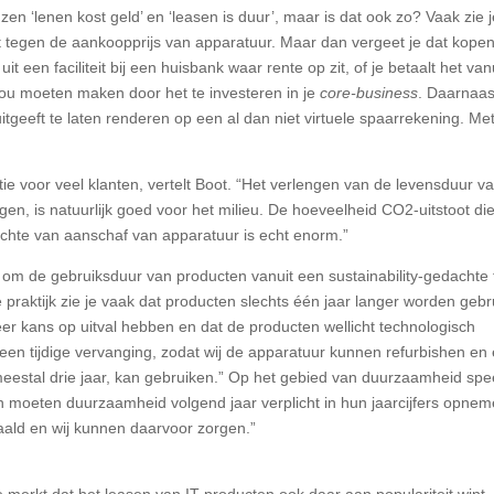
en ‘lenen kost geld’ en ‘leasen is duur’, maar is dat ook zo? Vaak zie 
 tegen de aankoopprijs van apparatuur. Maar dan vergeet je dat kope
it een faciliteit bij een huisbank waar rente op zit, of je betaalt het vanu
ou moeten maken door het te investeren in je
core-business
. Daarnaas
uitgeeft te laten renderen op een al dan niet virtuele spaarrekening. Me
ie voor veel klanten, vertelt Boot. “Het verlengen van de levensduur v
iggen, is natuurlijk goed voor het milieu. De hoeveelheid CO2-uitstoot di
ichte van aanschaf van apparatuur is echt enorm.”
 om de gebruiksduur van producten vanuit een sustainability-gedachte 
e praktijk zie je vaak dat producten slechts één jaar langer worden gebr
 kans op uitval hebben en dat de producten wellicht technologisch
een tijdige vervanging, zodat wij de apparatuur kunnen refurbishen en
meestal drie jaar, kan gebruiken.” Op het gebied van duurzaamheid spe
jven moeten duurzaamheid volgend jaar verplicht in hun jaarcijfers opnem
ald en wij kunnen daarvoor zorgen.”