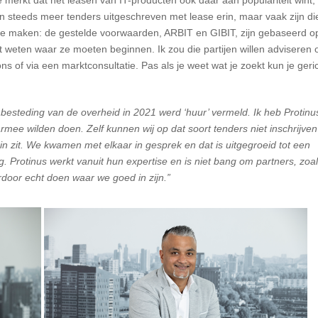
e merkt dat het leasen van IT-producten ook daar aan populariteit wint,
en steeds meer tenders uitgeschreven met lease erin, maar vaak zijn di
 te maken: de gestelde voorwaarden, ARBIT en GIBIT, zijn gebaseerd o
et weten waar ze moeten beginnen. Ik zou die partijen willen adviseren
s of via een marktconsultatie. Pas als je weet wat je zoekt kun je geri
nbesteding van de overheid in 2021 werd ‘huur’ vermeld. Ik heb Protinu
ee wilden doen. Zelf kunnen wij op dat soort tenders niet inschrijven
 in zit. We kwamen met elkaar in gesprek en dat is uitgegroeid tot een
. Protinus werkt vanuit hun expertise en is niet bang om partners, zoa
door echt doen waar we goed in zijn.”