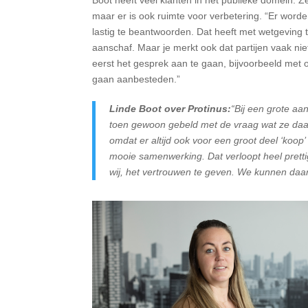
Boot heeft veel klanten in het publieke domein. Z
maar er is ook ruimte voor verbetering. “Er word
lastig te beantwoorden. Dat heeft met wetgeving
aanschaf. Maar je merkt ook dat partijen vaak ni
eerst het gesprek aan te gaan, bijvoorbeeld met on
gaan aanbesteden.”
Linde Boot over Protinus:
“Bij een grote aa
toen gewoon gebeld met de vraag wat ze daarm
omdat er altijd ook voor een groot deel ‘koop’
mooie samenwerking. Dat verloopt heel prettig
wij, het vertrouwen te geven. We kunnen daar