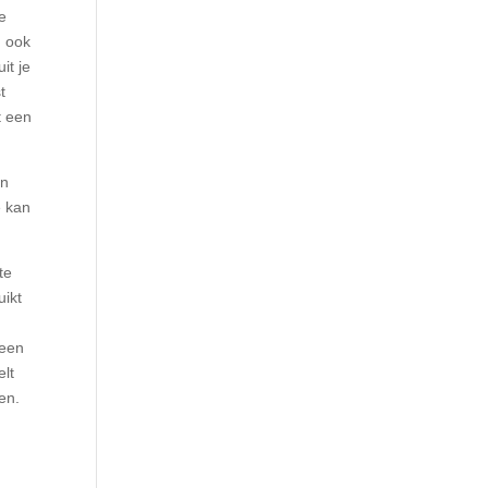
je
n ook
it je
t
t een
an
e kan
te
uikt
 een
elt
en.