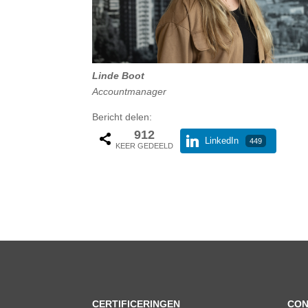
Linde Boot Soen
Accountmanager Vice-Pre
Bericht delen:
912
LinkedIn
449
KEER GEDEELD
CERTIFICERINGEN
CON