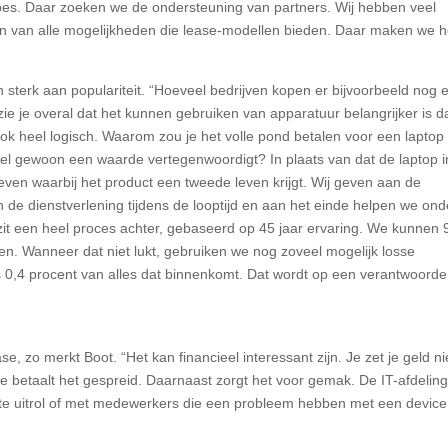
ypes. Daar zoeken we de ondersteuning van partners. Wij hebben veel
n van alle mogelijkheden die lease-modellen bieden. Daar maken we h
n sterk aan populariteit. “Hoeveel bedrijven kopen er bijvoorbeeld nog 
n zie je overal dat het kunnen gebruiken van apparatuur belangrijker is 
 ook heel logisch. Waarom zou je het volle pond betalen voor een laptop
wel gewoon een waarde vertegenwoordigt? In plaats van dat de laptop i
ven waarbij het product een tweede leven krijgt. Wij geven aan de
 de dienstverlening tijdens de looptijd en aan het einde helpen we ond
zit een heel proces achter, gebaseerd op 45 jaar ervaring. We kunnen 
n. Wanneer dat niet lukt, gebruiken we nog zoveel mogelijk losse
ts 0,4 procent van alles dat binnenkomt. Dat wordt op een verantwoorde
, zo merkt Boot. “Het kan financieel interessant zijn. Je zet je geld ni
je betaalt het gespreid. Daarnaast zorgt het voor gemak. De IT-afdelin
ote uitrol of met medewerkers die een probleem hebben met een device