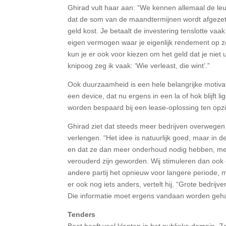
Ghirad vult haar aan: “We kennen allemaal de leuz
dat de som van de maandtermijnen wordt afgezet
geld kost. Je betaalt de investering tenslotte vaak u
eigen vermogen waar je eigenlijk rendement op z
kun je er ook voor kiezen om het geld dat je niet 
knipoog zeg ik vaak: ‘Wie verleast, die wint’.”
Ook duurzaamheid is een hele belangrijke motivat
een device, dat nu ergens in een la of hok blijft l
worden bespaard bij een lease-oplossing ten opz
Ghirad ziet dat steeds meer bedrijven overwegen
verlengen. “Het idee is natuurlijk goed, maar in d
en dat ze dan meer onderhoud nodig hebben, meer
verouderd zijn geworden. Wij stimuleren dan ook 
andere partij het opnieuw voor langere periode, 
er ook nog iets anders, vertelt hij. “Grote bedri
Die informatie moet ergens vandaan worden geha
Tenders