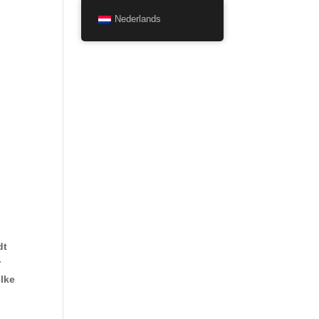
Nederlands
dt
r
elke