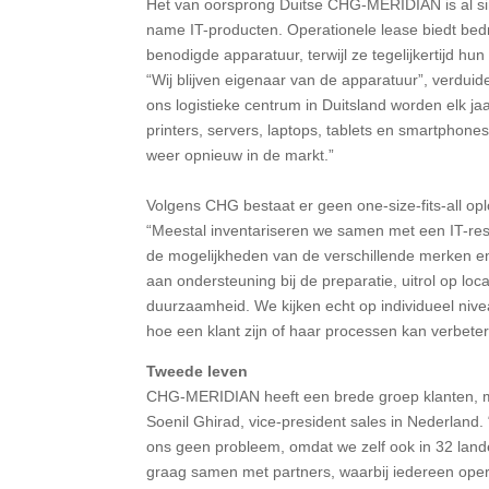
Het van oorsprong Duitse CHG-MERIDIAN is al sin
name IT-producten. Operationele lease biedt bedri
benodigde apparatuur, terwijl ze tegelijkertijd hu
“Wij blijven eigenaar van de apparatuur”, verduidel
ons logistieke centrum in Duitsland worden elk ja
printers, servers, laptops, tablets en smartphones
weer opnieuw in de markt.”
Volgens CHG bestaat er geen one-size-fits-all opl
“Meestal inventariseren we samen met een IT-rese
de mogelijkheden van de verschillende merken en
aan ondersteuning bij de preparatie, uitrol op lo
duurzaamheid. We kijken echt op individueel niv
hoe een klant zijn of haar processen kan verbeter
Tweede leven
CHG-MERIDIAN heeft een brede groep klanten, ma
Soenil Ghirad, vice-president sales in Nederland.
ons geen probleem, omdat we zelf ook in 32 lande
graag samen met partners, waarbij iedereen operee