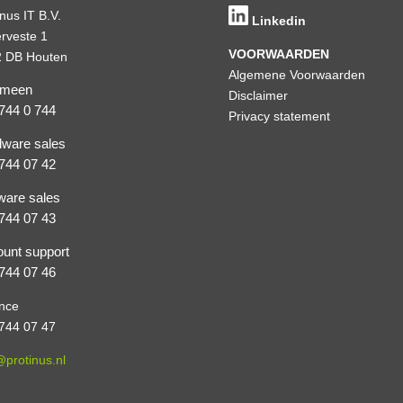
inus IT B.V.
Linkedin
rveste 1
VOORWAARDEN
 DB Houten
Algemene Voorwaarden
emeen
Disclaimer
744 0 744
Privacy statement
ware sales
744 07 42
ware sales
744 07 43
unt support
744 07 46
nce
744 07 47
@protinus.nl