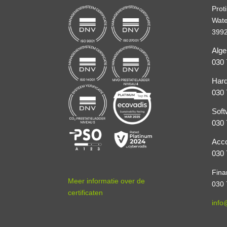
Prot
Wate
3992
Alg
030 
Hard
030 
Soft
030 
Acco
030 
Fina
Meer informatie over de
030 
certificaten
info