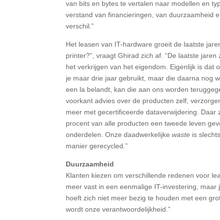
van bits en bytes te vertalen naar modellen en t
verstand van financieringen, van duurzaamheid e
verschil.”
Het leasen van IT-hardware groeit de laatste jare
printer?”, vraagt Ghirad zich af. “De laatste jare
het verkrijgen van het eigendom. Eigenlijk is dat
je maar drie jaar gebruikt, maar die daarna nog 
een la belandt, kan die aan ons worden teruggege
voorkant advies over de producten zelf, verzorgen
meer met gecertificeerde dataverwijdering. Daar 
procent van alle producten een tweede leven geve
onderdelen. Onze daadwerkelijke
waste
is slech
manier gerecycled.”
Duurzaamheid
Klanten kiezen om verschillende redenen voor lease
meer vast in een eenmalige IT-investering, maar 
hoeft zich niet meer bezig te houden met een gr
wordt onze verantwoordelijkheid.”