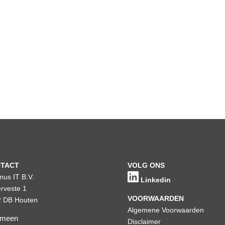
TACT
VOLG ONS
inus IT B.V.
Linkedin
rveste 1
VOORWAARDEN
 DB Houten
Algemene Voorwaarden
emeen
Disclaimer