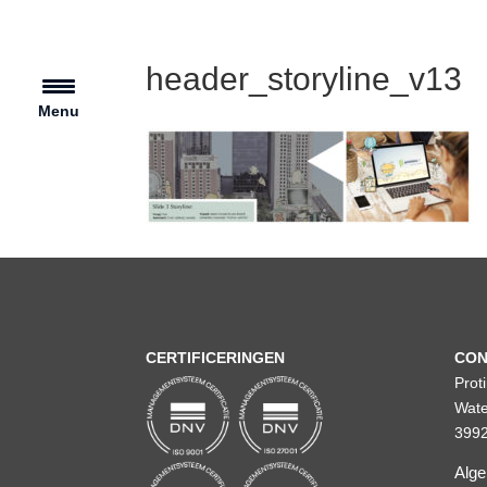
header_storyline_v13
Menu
CERTIFICERINGEN
CON
Prot
Wate
3992
Alg