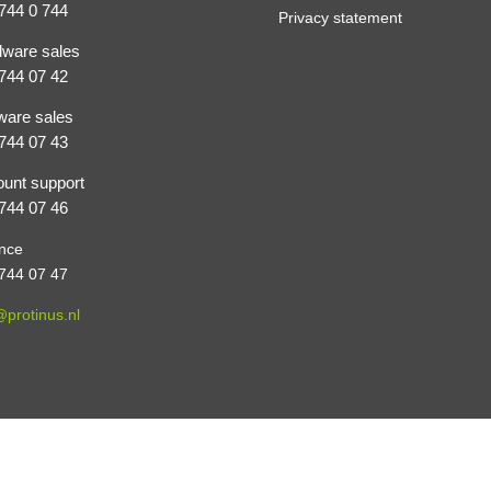
744 0 744
Privacy statement
ware sales
744 07 42
ware sales
744 07 43
unt support
744 07 46
nce
744 07 47
@protinus.nl