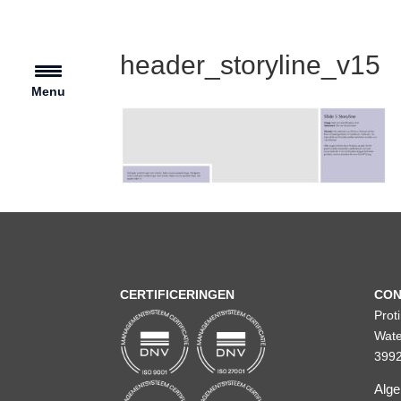
header_storyline_v15
Menu
CERTIFICERINGEN
CON
Prot
Wate
3992
Alg