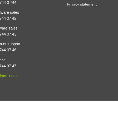
744 0 744
Privacy statement
ware sales
744 07 42
ware sales
744 07 43
unt support
744 07 46
nce
744 07 47
@protinus.nl