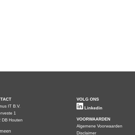
TACT
VOLG ONS
inus IT B.V.
Linkedin
rveste 1
VOORWAARDEN
 DB Houten
Algemene Voorwaarden
emeen
Disclaimer