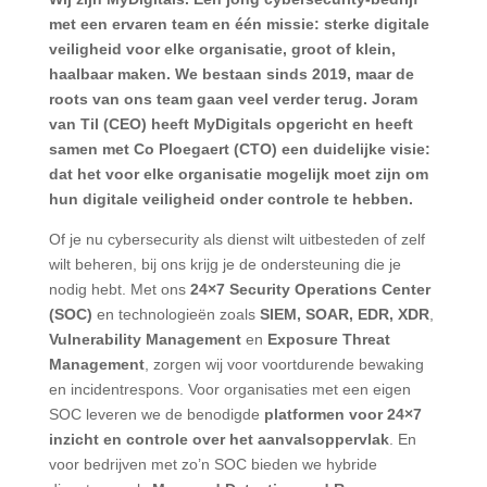
met een ervaren team en één missie: sterke digitale
veiligheid voor elke organisatie, groot of klein,
haalbaar maken. We bestaan sinds 2019, maar de
roots van ons team gaan veel verder terug. Joram
van Til (CEO) heeft MyDigitals opgericht en heeft
samen met Co Ploegaert (CTO) een duidelijke visie:
dat het voor elke organisatie mogelijk moet zijn om
hun digitale veiligheid onder controle te hebben.
Of je nu cybersecurity als dienst wilt uitbesteden of zelf
wilt beheren, bij ons krijg je de ondersteuning die je
nodig hebt. Met ons
24×7 Security Operations Center
(SOC)
en technologieën zoals
SIEM, SOAR, EDR, XDR
,
Vulnerability Management
en
Exposure Threat
Management
, zorgen wij voor voortdurende bewaking
en incidentrespons. Voor organisaties met een eigen
SOC leveren we de benodigde
platformen voor 24×7
inzicht en controle over het aanvalsoppervlak
. En
voor bedrijven met zo’n SOC bieden we hybride