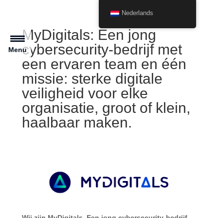
Nederlands
MyDigitals: Een jong
cybersecurity-bedrijf met
Menu
een ervaren team en één
missie: sterke digitale
veiligheid voor elke
organisatie, groot of klein,
haalbaar maken.
Wij zijn MyDigitals. Een jong cybersecurity-bedrijf