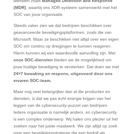
diensten zoals
Managed Detection and Response
(MDR)
, waarbij ons XDR-systeem samenwerkt met het
SOC van jouw organisatie.
Steeds vaker zien we dat bedrijven beschikken over
geavanceerde beveiligingsplatformen, zoals die van
Microsoft. Maar ze beschikken niet altijd over een eigen
SOC om continu op dreigingen te kunnen reageren.
Hierin kunnen wij een waardevolle aanvulling zijn. Met
onze SOC-diensten
bieden we de mogelijkheid om
jouw huidige beveiliging te versterken. Dat doen we met
24×7 bewaking en respons, uitgevoerd door ons
ervaren SOC-team.
Maar nog veel belangrijker dan al die producten en
diensten, is dat we pas écht energie krijgen van het
leggen van de cybersecurity-puzzel van bedrijven.
Iedere organisatie is namelijk anders, en cybersecurity
is een complex onderwerp. Wij halen ons plezier uit het
zoeken naar het juiste maatwerk. We zijn altijd op zoek
naar een beveiligingsstrategie die een bedrijf als