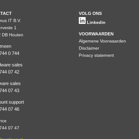
TACT
VOLG ONS
inus IT B.V.
Linkedin
rveste 1
VOORWAARDEN
 DB Houten
Algemene Voorwaarden
emeen
Disclaimer
744 0 744
Privacy statement
ware sales
744 07 42
ware sales
744 07 43
unt support
744 07 46
nce
744 07 47