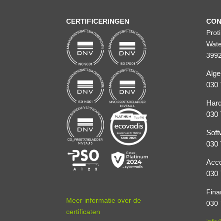
CERTIFICERINGEN
CON
Prot
Wate
3992
Alg
030 
Hard
030 
Soft
030 
Acco
030 
Fina
Meer informatie over de
030 
certificaten