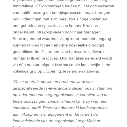
Innovatieve ICT-oplossingen helpen bij het optimaliseren
van patiëntenzorg en bedrijfsprocessen maar brengen
ook uitdagingen met zich mee, zoals hoge kosten en
een gebrek aan specialistische kennis. Protinus
ondersteunt Intrakoop-leden door haar Managed
Sourcing model waarmee zij op ieder moment toegang
kunnen krijgen tot een enorme hoeveelheid hoogst
gecertificeerde IT-partners van hardware, software,
human skills en practices. Doordat alles geregeld wordt
via één aanspreekpunt is ermaximale keuzevrijheid én
volledige grip op uitvoering, levering en naleving.
“Onze neutrale positie en brede netwerk van
gespecialiseerde IT-leveranciers stellen ons in staat om
op ieder mome
nt
zorgorganisaties te voorzien van de
beste oplossingen, zonder afhankelijk te zijn van één
specifieke partij
.
De
ze wendbaarheid
biedt
voordelen
aan inkoop én IT-management
en bevordert de
innovatiekracht van de organisatie
,”
zegt Vincent