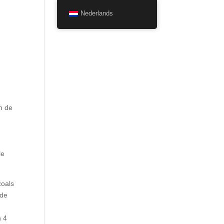
Nederlands
n de
le
zoals
gde
n 4