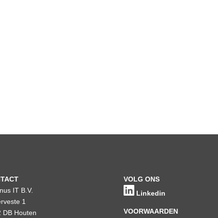
TACT
VOLG ONS
inus IT B.V.
Linkedin
rveste 1
VOORWAARDEN
 DB Houten