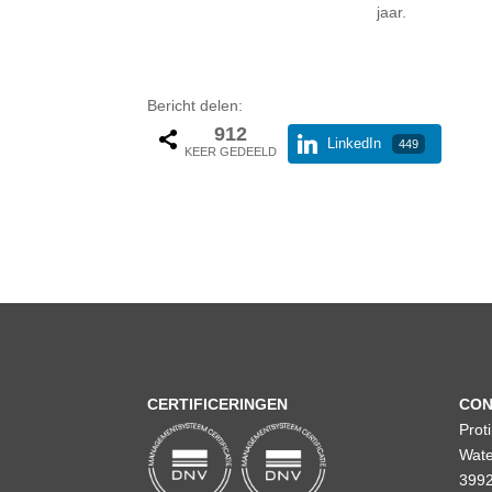
jaar.
Bericht delen:
912
LinkedIn
449
KEER GEDEELD
CERTIFICERINGEN
CON
Prot
Wate
3992