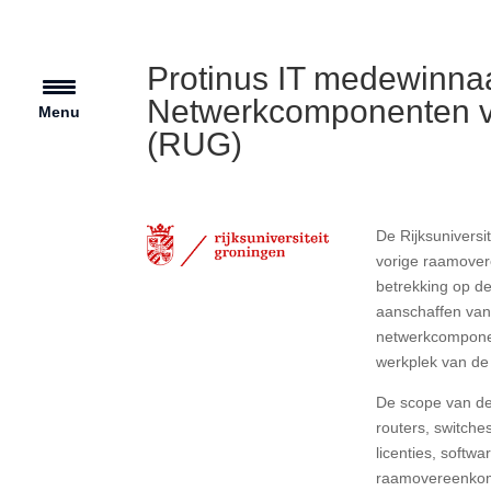
Protinus IT medewinna
Netwerkcomponenten va
Menu
(RUG)
De Rijksuniversi
vorige raamover
betrekking op d
aanschaffen van
netwerkcomponen
werkplek van d
De scope van de
routers, switch
licenties, softw
raamovereenkomst