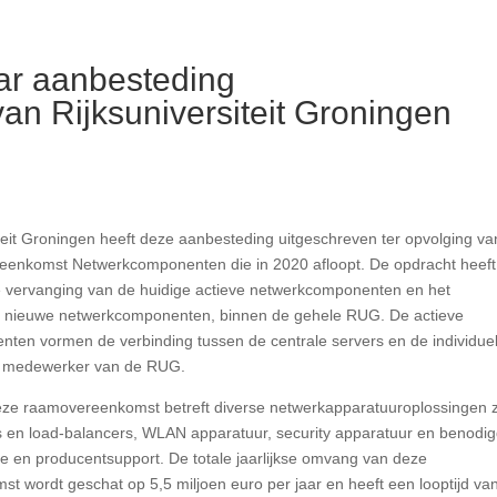
ar aanbesteding
n Rijksuniversiteit Groningen
teit Groningen heeft deze aanbesteding uitgeschreven ter opvolging va
eenkomst Netwerkcomponenten die in 2020 afloopt. De opdracht heeft
e vervanging van de huidige actieve netwerkcomponenten en het
 nieuwe netwerkcomponenten, binnen de gehele RUG. De actieve
ten vormen de verbinding tussen de centrale servers en de individue
e medewerker van de RUG.
ze raamovereenkomst betreft diverse netwerkapparatuuroplossingen 
es en load-balancers, WLAN apparatuur, security apparatuur en benodi
are en producentsupport. De totale jaarlijkse omvang van deze
 wordt geschat op 5,5 miljoen euro per jaar en heeft een looptijd va