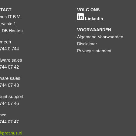
TACT
VOLG ONS
inus IT B.V.
Linkedin
rveste 1
VOORWAARDEN
 DB Houten
Algemene Voorwaarden
emeen
Disclaimer
744 0 744
Privacy statement
ware sales
744 07 42
ware sales
744 07 43
unt support
744 07 46
nce
744 07 47
@protinus.nl