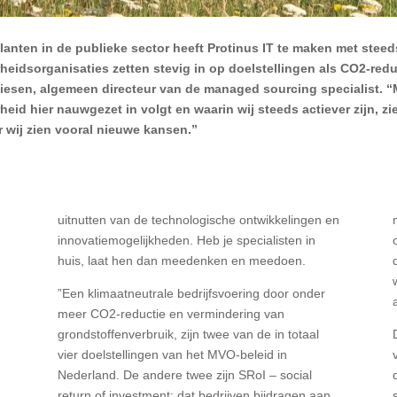
klanten in de publieke sector heeft Protinus IT te maken met stee
heidsorganisaties zetten stevig in op doelstellingen als CO2-reduct
iesen, algemeen directeur van de managed sourcing specialist. “M
heid hier nauwgezet in volgt en waarin wij steeds actiever zijn, 
 wij zien vooral nieuwe kansen.”
uitnutten van de technologische ontwikkelingen en
innovatiemogelijkheden. Heb je specialisten in
huis, laat hen dan meedenken en meedoen.
”Een klimaatneutrale bedrijfsvoering door onder
meer CO2-reductie en vermindering van
grondstoffenverbruik, zijn twee van de in totaal
vier doelstellingen van het MVO-beleid in
Nederland. De andere twee zijn SRoI – social
return of investment: dat bedrijven bijdragen aan