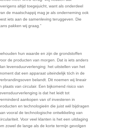
overigens altijd toegejuicht, want als onderdeel
van de maatschappij mag je als onderneming ook
best iets aan de samenleving teruggeven. Die
kans pakken wij graag.”
behouden hun waarde en zijn de grondstoffen
voor de producten van morgen. Dat is iets anders
dan levensduurverlenging: het uitstellen van het
moment dat een apparaat uiteindelijk tóch in de
verbrandingsoven belandt. Dit noemen wij lineair
in plaats van circulair. Een bijkomend risico van
levensduurverlenging is dat het leidt tot
verminderd aankopen van of investeren in
producten en technologieën die juist wél bijdragen
aan vooral de technologische ontwikkeling van
circulariteit. Voor veel klanten is het een uitdaging
om zowel de lange als de korte termijn gevolgen