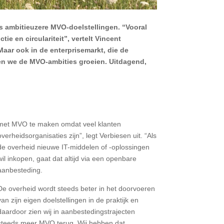
ds ambitieuzere MVO-doelstellingen. “Vooral
ie en circulariteit”, vertelt Vincent
aar ook in de enterprisemarkt, die de
zien we de MVO-ambities groeien. Uitdagend,
met MVO te maken omdat veel klanten
overheidsorganisaties zijn”, legt Verbiesen uit. “Als
de overheid nieuwe IT-middelen of -oplossingen
wil inkopen, gaat dat altijd via een openbare
aanbesteding.
De overheid wordt steeds beter in het doorvoeren
van zijn eigen doelstellingen in de praktijk en
daardoor zien wij in aanbestedingstrajecten
steeds meer MVO terug. Wij hebben dat