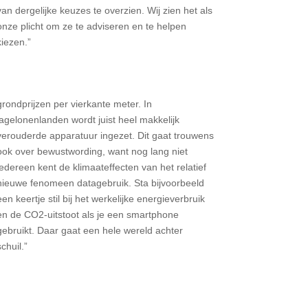
van dergelijke keuzes te overzien. Wij zien het als
onze plicht om ze te adviseren en te helpen
kiezen.”
grondprijzen per vierkante meter. In
lagelonenlanden wordt juist heel makkelijk
verouderde apparatuur ingezet. Dit gaat trouwens
ook over bewustwording, want nog lang niet
iedereen kent de klimaateffecten van het relatief
nieuwe fenomeen datagebruik. Sta bijvoorbeeld
een keertje stil bij het werkelijke energieverbruik
en de CO2-uitstoot als je een smartphone
gebruikt. Daar gaat een hele wereld achter
schuil.”