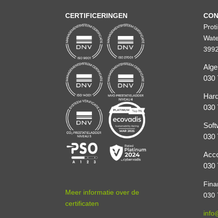
CERTIFICERINGEN
CON
Prot
Wate
3992
Alg
030 
Hard
030 
Soft
030 
Acco
030 
Fina
Meer informatie over de
030 
certificaten
info