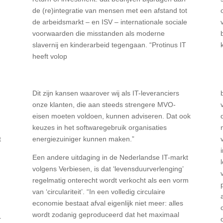
de (re)integratie van mensen met een afstand tot
de arbeidsmarkt – en ISV – internationale sociale
voorwaarden die misstanden als moderne
slavernij en kinderarbeid tegengaan. “Protinus IT
heeft volop
Dit zijn kansen waarover wij als IT-leveranciers
onze klanten, die aan steeds strengere MVO-
eisen moeten voldoen, kunnen adviseren. Dat ook
keuzes in het softwaregebruik organisaties
t
energiezuiniger kunnen maken.”
Een andere uitdaging in de Nederlandse IT-markt
volgens Verbiesen, is dat ‘levensduurverlenging’
regelmatig onterecht wordt verkocht als een vorm
van ‘circulariteit’. “In een volledig circulaire
economie bestaat afval eigenlijk niet meer: alles
t
wordt zodanig geproduceerd dat het maximaal
r