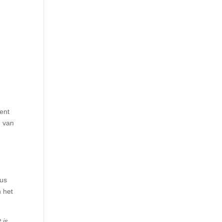
ent
n van
nus
 het
 is