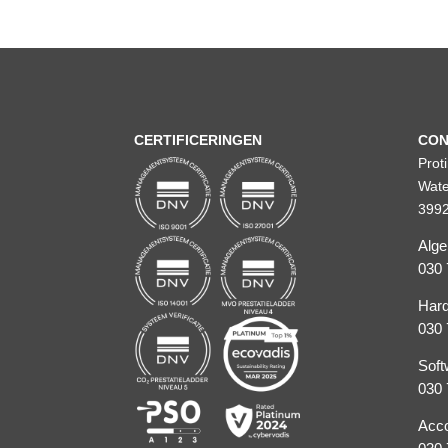
CERTIFICERINGEN
CON
Prot
Wate
3992
Alg
030 
Hard
030 
Soft
030 
Acco