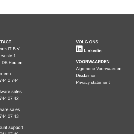
TACT
VOLG ONS
inus IT B.V.
Linkedin
rveste 1
VOORWAARDEN
 DB Houten
Algemene Voorwaarden
emeen
Disclaimer
744 0 744
Privacy statement
ware sales
744 07 42
ware sales
744 07 43
unt support