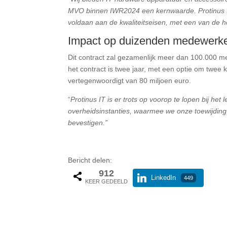
MVO binnen IWR2024 een kernwaarde. Protinus IT 
voldaan aan de kwaliteitseisen, met een van de ho
Impact op duizenden medewerk
Dit contract zal gezamenlijk meer dan 100.000 med
het contract is twee jaar, met een optie om twee
vertegenwoordigt van 80 miljoen euro.
“
Protinus IT is er trots op voorop te lopen bij h
overheidsinstanties, waarmee we onze toewijding
bevestigen.”
Bericht delen:
912
LinkedIn
449
KEER GEDEELD