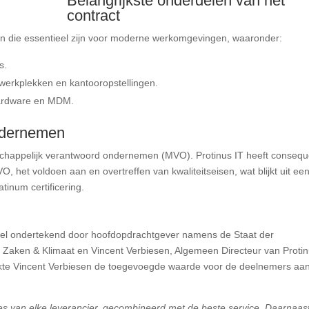
Belangrijkste onderdelen van het
contract
n die essentieel zijn voor moderne werkomgevingen, waaronder:
s.
-werkplekken en kantooropstellingen.
hardware en MDM.
ndernemen
chappelijk verantwoord ondernemen (MVO). Protinus IT heeft consequ
, het voldoen aan en overtreffen van kwaliteitseisen, wat blijkt uit ee
tinum certificering.
ieel ondertekend door hoofdopdrachtgever namens de Staat der
 Zaken & Klimaat en Vincent Verbiesen, Algemeen Directeur van Proti
kte Vincent Verbiesen de toegevoegde waarde voor de deelnemers aan
es van elke leverancier, gecombineerd met de beste service. Daarnaast