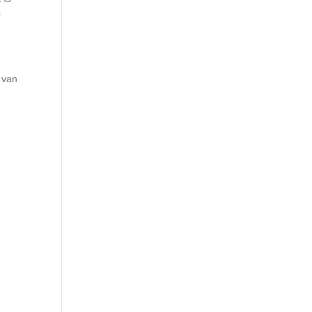
s
 van