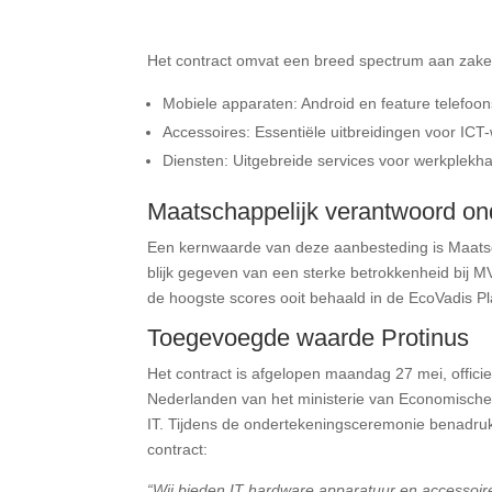
Het contract omvat een breed spectrum aan zake
Mobiele apparaten: Android en feature telefoon
Accessoires: Essentiële uitbreidingen voor ICT
Diensten: Uitgebreide services voor werkplek
Maatschappelijk verantwoord o
Een kernwaarde van deze aanbesteding is Maats
blijk gegeven van een sterke betrokkenheid bij MVO
de hoogste scores ooit behaald in de EcoVadis Pla
Toegevoegde waarde Protinus
Het contract is afgelopen maandag 27 mei, offic
Nederlanden van het ministerie van Economische
IT. Tijdens de ondertekeningsceremonie benadru
contract:
“Wij bieden IT hardware apparatuur en accessoir