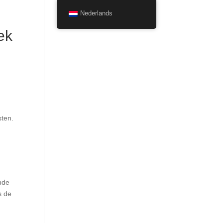
Nederlands
ek
sten.
ende
s de