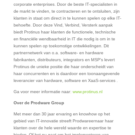
corporate enterprises. Door de beste IT-specialisten in
de markt te vinden, te contracteren en te ontsluiten, zijn
klanten in staat om direct in te kunnen spelen op elke IT-
behoefte. Door deze Vind, Verbind, Versterk aanpak
biedt Protinus haar klanten de functionele, technische
en financiële wendbaarheid in IT die nodig is om in te
kunnen spelen op toekomstige ontwikkelingen. Dit
partnernetwerk van o.a. software- en hardware
fabrikanten, distributeurs, integrators en MSP’s levert
Protinus de unieke positie die haar onderscheidt van
haar concurrenten en is daardoor een toonaangevende
leverancier van hardware, software en XaaS-services .
Ga voor meer informatie naar:
www.protinus.nl
Over de
Prodware
Group
Met meer dan 30 jaar ervaring en knowhow op het
gebied van IT-innovatie streeft Prodwareernaar haar
klanten over de hele wereld waarde en expertise te
bieden. Of het nu gaat om het implementeren van