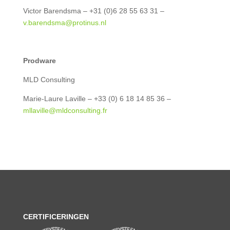
Victor Barendsma – +31 (0)6 28 55 63 31 –
v.barendsma@protinus.nl
Prodware
MLD Consulting
Marie-Laure Laville – +33
(
0
)
6 18 14 85 36 –
mllaville@mldconsulting.fr
CERTIFICERINGEN