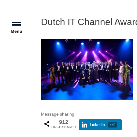
Dutch IT Channel Awards
Menu
Message sharing:
912
LinkedIn
449
ONCE SHARED