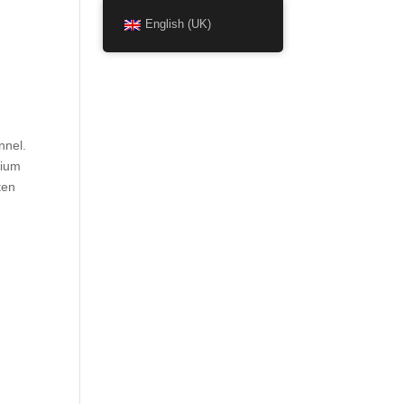
English (UK)
n
nnel.
dium
ten