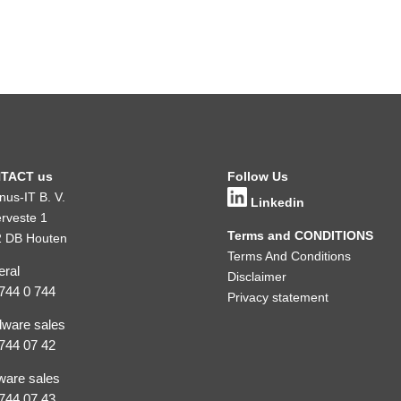
TACT us
Follow Us
inus-IT B. V.
Linkedin
rveste 1
Terms and CONDITIONS
 DB Houten
Terms And Conditions
ral
Disclaimer
744 0 744
Privacy statement
ware sales
744 07 42
ware sales
744 07 43