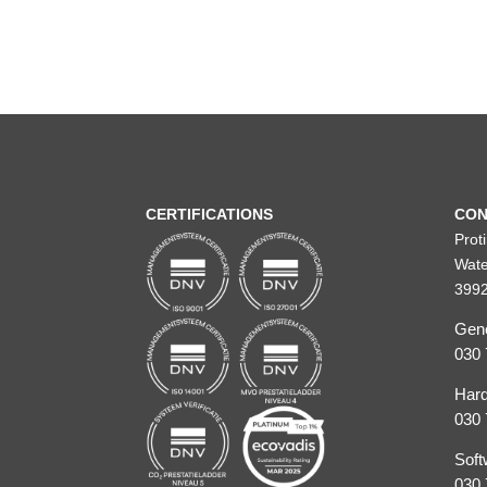
CERTIFICATIONS
CON
Prot
Wate
3992
Gene
030 
Hard
030 
Soft
030 