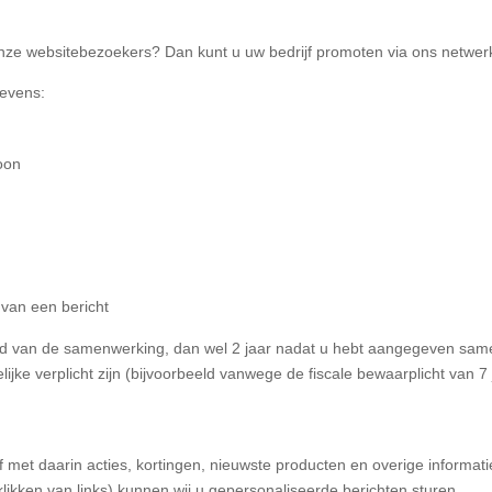
 onze websitebezoekers? Dan kunt u uw bedrijf promoten via ons netwer
gevens:
oon
d van een bericht
jd van de samenwerking, dan wel 2 jaar nadat u hebt aangegeven sam
ijke verplicht zijn (bijvoorbeeld vanwege de fiscale bewaarplicht van 7 
ef met daarin acties, kortingen, nieuwste producten en overige informa
likken van links) kunnen wij u gepersonaliseerde berichten sturen.