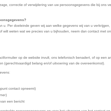
nzage, correctie of verwijdering van uw persoonsgegevens die bij ons ve
rsoonsgegevens?
an u. Per doeleinde geven wij aan welke gegevens wij van u verkrijgen
of wilt weten wat we precies van u bijhouden, neem dan contact met o
actformulier op de website invult, ons telefonisch benadert, of op een
en (gerechtvaardigd belang en/of uitvoering van de overeenkomst).
gevens:
oogpunt contact opneemt)
mmer)
d van een bericht
erstrekte persoonsgegevens op voor het uitvoeren van het contact en