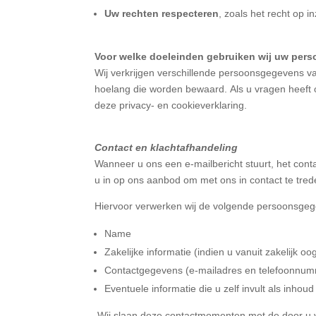
Uw rechten respecteren
, zoals het recht op i
Voor welke doeleinden gebruiken wij uw pe
Wij verkrijgen verschillende persoonsgegevens v
hoelang die worden bewaard. Als u vragen heeft 
deze privacy- en cookieverklaring.
Contact en klachtafhandeling
Wanneer u ons een e-mailbericht stuurt, het cont
u in op ons aanbod om met ons in contact te tred
Hiervoor verwerken wij de volgende persoonsge
Name
Zakelijke informatie (indien u vanuit zakelijk 
Contactgegevens (e-mailadres en telefoonnu
Eventuele informatie die u zelf invult als inhou
Wij slaan deze contactmomenten met de door u v