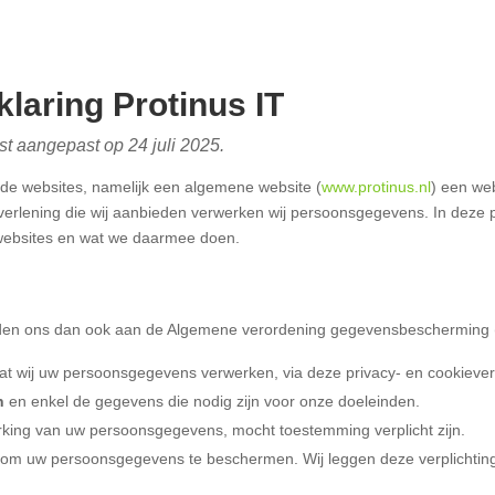
klaring Protinus IT
tst aangepast op 24 juli 2025.
ende websites, namelijk een algemene website (
www.protinus.nl
) een we
tverlening die wij aanbieden verwerken wij persoonsgegevens. In deze p
websites en wat we daarmee doen.
uden ons dan ook aan de Algemene verordening gegevensbescherming (A
t wij uw persoonsgegevens verwerken, via deze privacy- en cookiever
an
en enkel de gegevens die nodig zijn voor onze doeleinden.
king van uw persoonsgegevens, mocht toestemming verplicht zijn.
om uw persoonsgegevens te beschermen. Wij leggen deze verplichting