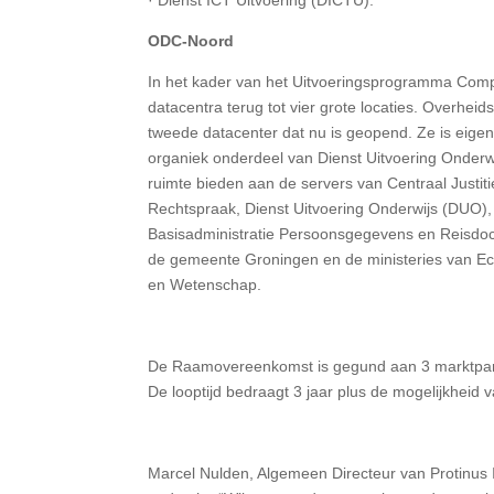
· Dienst ICT Uitvoering (DICTU).
ODC-Noord
In het kader van het Uitvoeringsprogramma Compa
datacentra terug tot vier grote locaties. Overhe
tweede datacenter dat nu is geopend. Ze is eige
organiek onderdeel van Dienst Uitvoering Onderwi
ruimte bieden aan de servers van Centraal Justit
Rechtspraak, Dienst Uitvoering Onderwijs (DUO)
Basisadministratie Persoonsgegevens en Reisdo
de gemeente Groningen en de ministeries van E
en Wetenschap.
De Raamovereenkomst is gegund aan 3 marktpartij
De looptijd bedraagt 3 jaar plus de mogelijkheid v
Marcel Nulden, Algemeen Directeur van Protinus