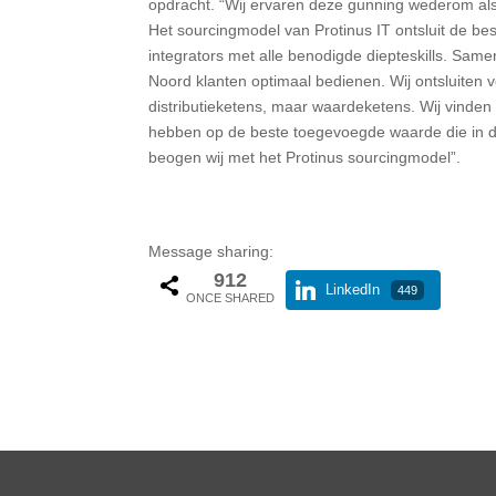
opdracht. “Wij ervaren deze gunning wederom al
Het sourcingmodel van Protinus IT ontsluit de be
integrators met alle benodigde diepteskills. Same
Noord klanten optimaal bedienen. Wij ontsluiten
distributieketens, maar waardeketens. Wij vinden 
hebben op de beste toegevoegde waarde die in de
beogen wij met het Protinus sourcingmodel”.
Message sharing:
912
LinkedIn
449
ONCE SHARED