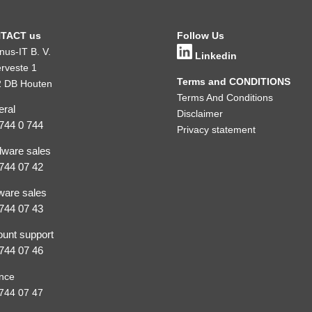
TACT us
Follow Us
inus-IT B. V.
Linkedin
rveste 1
Terms and CONDITIONS
 DB Houten
Terms And Conditions
ral
Disclaimer
744 0 744
Privacy statement
ware sales
744 07 42
ware sales
744 07 43
unt support
744 07 46
nce
744 07 47