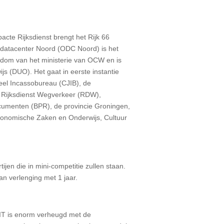
cte Rijksdienst brengt het Rijk 66
idsdatacenter Noord (ODC Noord) is het
ndom van het ministerie van OCW en is
js (DUO). Het gaat in eerste instantie
ieel Incassobureau (CJIB), de
, Rijksdienst Wegverkeer (RDW),
cumenten (BPR), de provincie Groningen,
conomische Zaken en Onderwijs, Cultuur
en die in mini-competitie zullen staan.
an verlenging met 1 jaar.
 IT is enorm verheugd met de