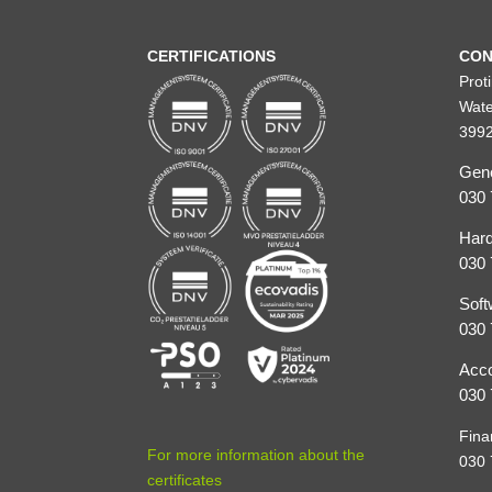
CERTIFICATIONS
CON
Prot
Wate
3992
Gene
030 
Hard
030 
Soft
030 
Acco
030 
Fina
For more information about the
030 
certificates